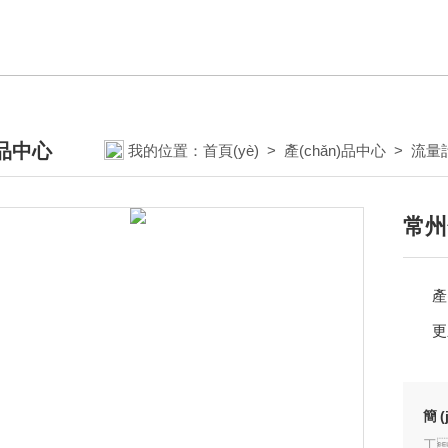
)品中心
我的位置：
首頁(yè)
>
產(chǎn)品中心
>
流量計
TS
常州
產
更
簡(
工