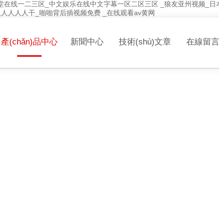
美天堂在线一二三区_中文娱乐在线中文字幕一区二区三区 _狼友亚州视频_
人人人人干_啪啪背后插视频免费 _在线观看av黄网
們
產(chǎn)品中心
新聞中心
技術(shù)文章
在線留