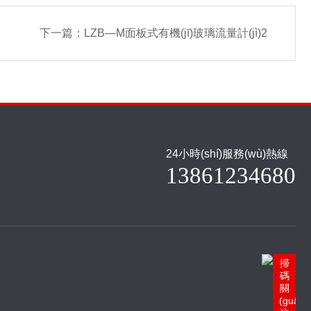
下一篇：
LZB—M面板式有機(jī)玻璃流量計(jì)2
24小時(shí)服務(wù)熱線
13861234680
掃
碼
關
(guān)