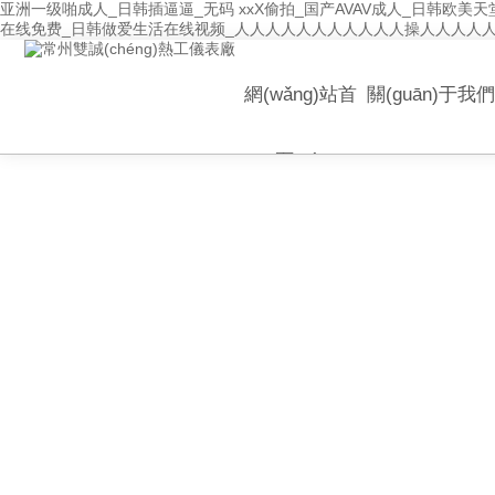
亚洲一级啪成人_日韩插逼逼_无码 xxX偷拍_国产AVAV成人_日韩欧
在线免费_日韩做爱生活在线视频_人人人人人人人人人人人操人人人人人
網(wǎng)站首
關(guān)于我
頁(yè)