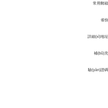
常用郵
省
詳細(xì)地
補(bǔ)
(shuō)
驗(yàn)證