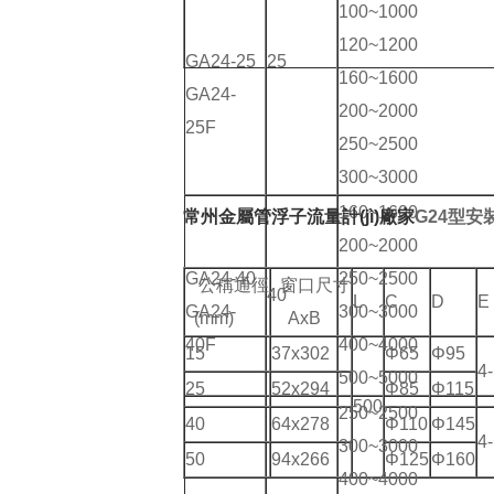
100~1000
120~1200
GA24-25
25
160~1600
GA24-
200~2000
25F
250~2500
300~3000
160~1600
常州金屬管浮子流量計(jì)廠家
G24型安
200~2000
GA24-40
250~2500
公稱通徑
窗口尺寸
40
L
C
D
E
GA24-
300~3000
(mm)
AxB
40F
400~4000
15
37x302
Φ65
Φ95
4
500~5000
25
52x294
Φ85
Φ115
500
250~2500
40
64x278
Φ110
Φ145
4
300~3000
50
94x266
Φ125
Φ160
400~4000