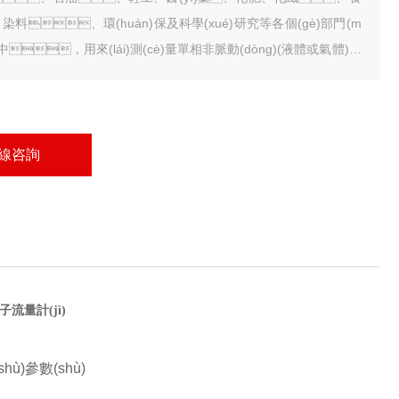
染料、環(huán)保及科學(xué)研究等各個(gè)部門(m
)中，用來(lái)測(cè)量單相非脈動(dòng)(液體或氣體)流
流量。防腐蝕型玻璃轉(zhuǎn)子流量計(jì)主要用于有腐蝕性液
、氣體介質(zhì)流量的檢測(cè)，例如強(qiáng)酸(氫氟酸
外)、強(qiáng)堿、氧化劑、強(qiáng)氧化性
、有機(jī)溶劑和其它具有腐蝕性氣體或液體介質(zhì)的
線咨詢
檢測(cè)。
流量計(jì)
hù)參數(shù)