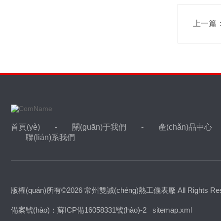
上一篇
首頁(yè)
關(guān)于我們
產(chǎn)品中心
聯(lián)系我們
版權(quán)所有©2026 常州雙誠(chéng)熱工儀表廠 All Rights Res
備案號(hào)：蘇ICP備16058331號(hào)-2
sitemap.xml