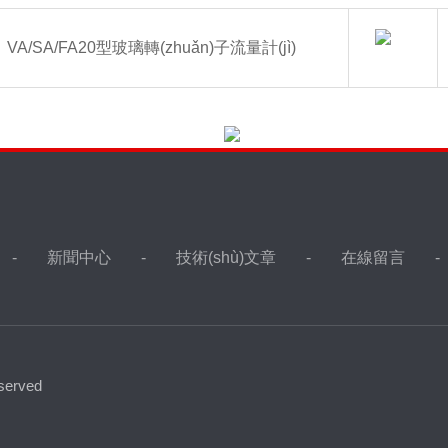
dāng)?shù)字），如：三
：
VA/SA/FA20型玻璃轉(zhuǎn)子流量計(jì)
加四=7
新聞中心
技術(shù)文章
在線留言
erved