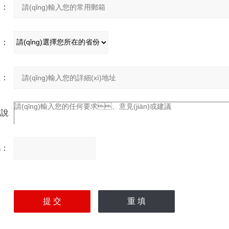
箱：
份：
址：
充說
明：
碼：
請
(qǐng)輸入計(jì)算結(jié)
果（填寫(xiě)阿拉伯?