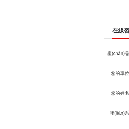
在線
產(chǎn)
您的單
您的姓
聯(lián)