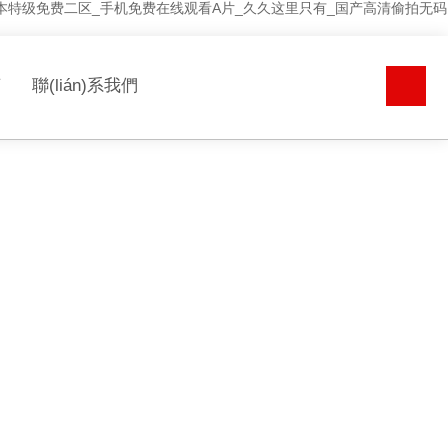
日本特级免费二区_手机免费在线观看A片_久久这里只有_国产高清偷拍无码
言
聯(lián)系我們