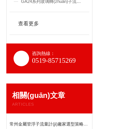
GA24系列玻璃轉(zhuǎn)子流量計(jì)
查看更多
咨詢熱線：
0519-85715269
相關(guān)文章
ARTICLES
常州金屬管浮子流量計(jì)廠家選型策略與工況適配要點(diǎn)