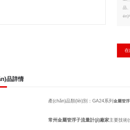
品、
én
體的
體
除
酸
在
流量
ǎn)品詳情
產(chǎn)品類(lèi)別：GA24系列
金屬管浮子
常州金屬管浮子流量計(jì)廠家
主要技術(s